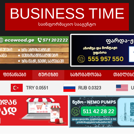
BUSINESS TIME
საინფორმაციო სააგენტო
ᲤᲘᲜᲐᲜᲡᲔᲑᲘ
ᲢᲣᲠᲘᲖᲛᲘ
ᲡᲐᲖᲝᲒᲐᲓᲝᲔᲑᲐ
ᲗᲑᲘᲚᲘᲡ
TRY 0.0551
RUB 0.0323
USD 2