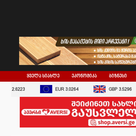
skip
to
content
ᲧᲕᲔᲚᲐ ᲡᲘᲐᲮᲚᲔ
ᲔᲙᲝᲜᲝᲛᲘᲙᲐ
ᲑᲘᲖᲜᲔᲡᲘ
 2.6223
EUR 3.0264
GBP 3.5296