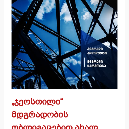
„ჯეოსთილი“
მდგრადობის
ობლიგაცებით ახალ