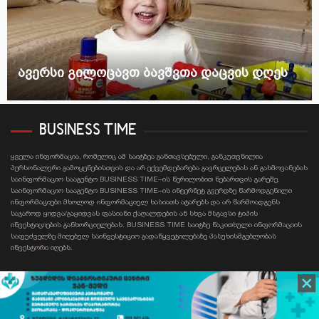
ავერსი გილოცავთ ბავშვთა დაცვის დღეს
BUSINESS TIME
ყველა ინფორმაცია, რომელიც ამ საიტზეა განთავსებული, განკუთვნილია
პერსონალური გამოყენებისთვის და არ ექვემდებარება გავრცელებას ან გახმოვანებას
საინფორმაციო სააგენტო BUSINESS TIME–ის წერილობით ნებართვის გარეშე.
საინფორმაციო სააგენტო BUSINESS TIME–ის ინტერნეტ გვერდზე წარმოდგენილი
ინფორმაციები მხოლოდ ინფორმაციულ ხასიათს ატარებს და არ წარმოადგენს
საჯაროდ ყიდვა/გაყიდვას ფასიანი ქაღალდების ან სხვა მსგავსი ტიპის
ინვესტიციების განხორციელებას. BUSINESS TIME საიტზე წაკითხული ინფორმაციის
საფუძველზე მიღებულ საინვესტიციო გადაწყვეტილებაზე პასუხისმგებლობას
ინვესტორი იღებს.
Contact email: businesstime.ge@gmail.com