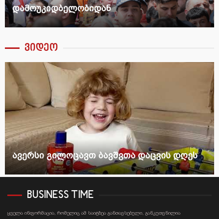
განახლებული წერეთლის გამზირი
ვიდეო
ეს
ავერსი გილოცავთ ბავშვთა დაცვის დღე
BUSINESS TIME
ყველა ინფორმაცია, რომელიც ამ საიტზეა განთავსებული, განკუთვნილია