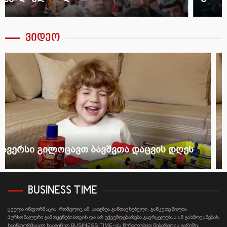
ვიდეო
ავერსი გილოცავთ ბავშვთა დაცვის დღეს
BUSINESS TIME
ყველა ინფორმაცია, რომელიც ამ საიტზეა განთავსებული, განკუთვნილია
პერსონალური გამოყენებისთვის და არ ექვემდებარება გავრცელებას ან გახმოვანებას
საინფორმაციო სააგენტო BUSINESS TIME–ის წერილობით ნებართვის გარეშე.