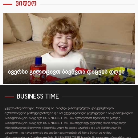
ვიდეო
ავერსი გილოცავთ ბავშვთა დაცვის დღეს
BUSINESS TIME
ყველა ინფორმაცია, რომელიც ამ საიტზეა განთავსებული, განკუთვნილია
პერსონალური გამოყენებისთვის და არ ექვემდებარება გავრცელებას ან გახმოვანებას
საინფორმაციო სააგენტო BUSINESS TIME–ის წერილობით ნებართვის გარეშე.
საინფორმაციო სააგენტო BUSINESS TIME–ის ინტერნეტ გვერდზე წარმოდგენილი
ინფორმაციები მხოლოდ ინფორმაციულ ხასიათს ატარებს და არ წარმოადგენს
საჯაროდ ყიდვა/გაყიდვას ფასიანი ქაღალდების ან სხვა მსგავსი ტიპის
ინვესტიციების განხორციელებას. BUSINESS TIME საიტზე წაკითხული ინფორმაციის