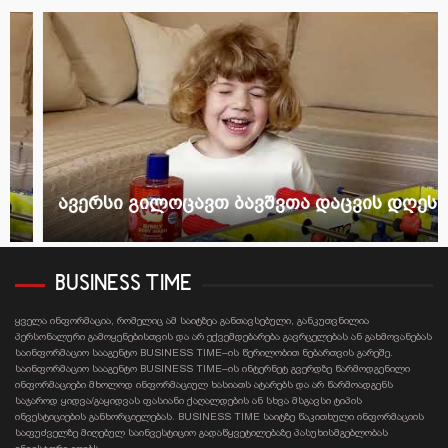
ავერსი გილოცავთ ბავშვთა დაცვის დღეს
BUSINESS TIME
ყველა ინფორმაცია, რომელიც ამ საიტზეა განთავსებული, განკუთვნილია
პერსონალური გამოყენებისთვის და არ ექვემდებარება გავრცელებას ან გახმოვანებას
საინფორმაციო სააგენტო BUSINESS TIME–ის წერილობით ნებართვის გარეშე.
საინფორმაციო სააგენტო BUSINESS TIME–ის ინტერნეტ გვერდზე წარმოდგენილი
ინფორმაციები მხოლოდ ინფორმაციულ ხასიათს ატარებს და არ წარმოადგენს
საჯაროდ ყიდვა/გაყიდვას ფასიანი ქაღალდების ან სხვა მსგავსი ტიპის
ინვესტიციების განხორციელებას. BUSINESS TIME საიტზე წაკითხული ინფორმაციის
საფუძველზე მიღებულ საინვესტიციო გადაწყვეტილებაზე პასუხისმგებლობას