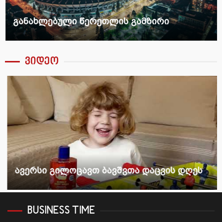
განახლებული წერეთლის გამზირი
ვიდეო
ავერსი გილოცავთ ბავშვთა დაცვის დღეს
BUSINESS TIME