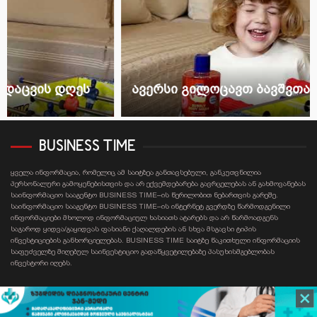
ავერსი გილოცავთ ბავშვთა დაცვის დღეს
BUSINESS TIME
ყველა ინფორმაცია, რომელიც ამ საიტზეა განთავსებული, განკუთვნილია
პერსონალური გამოყენებისთვის და არ ექვემდებარება გავრცელებას ან გახმოვანებას
საინფორმაციო სააგენტო BUSINESS TIME–ის წერილობით ნებართვის გარეშე.
საინფორმაციო სააგენტო BUSINESS TIME–ის ინტერნეტ გვერდზე წარმოდგენილი
ინფორმაციები მხოლოდ ინფორმაციულ ხასიათს ატარებს და არ წარმოადგენს
საჯაროდ ყიდვა/გაყიდვას ფასიანი ქაღალდების ან სხვა მსგავსი ტიპის
ინვესტიციების განხორციელებას. BUSINESS TIME საიტზე წაკითხული ინფორმაციის
საფუძველზე მიღებულ საინვესტიციო გადაწყვეტილებაზე პასუხისმგებლობას
ინვესტორი იღებს.
Contact email: businesstime.ge@gmail.com