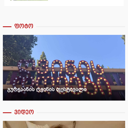
დაფიქსირდა
ფოტო
გურჯაანის ღვინის ფესტივალი
ვიდეო