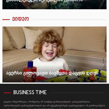
ვიდეო
ავერსი გილოცავთ ბავშვთა დაცვის დღეს
BUSINESS TIME
ყველა ინფორმაცია, რომელიც ამ საიტზეა განთავსებული, განკუთვნილია
პერსონალური გამოყენებისთვის და არ ექვემდებარება გავრცელებას ან გახმოვანებას