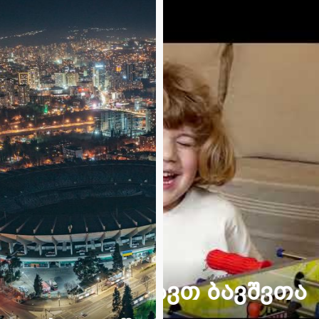
შვთა
ავერსი გი