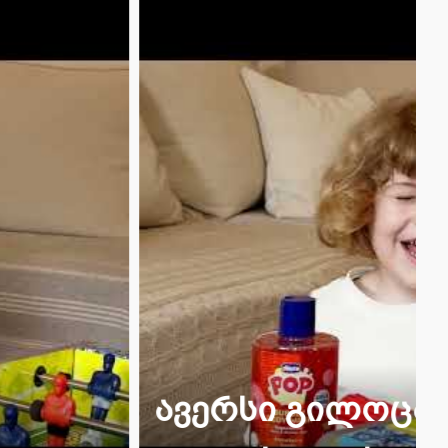
ლოცავთ ბავშვთა