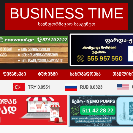
BUSINESS TIME
საინფორმაციო სააგენტო
ᲤᲘᲜᲐᲜᲡᲔᲑᲘ
ᲢᲣᲠᲘᲖᲛᲘ
ᲡᲐᲖᲝᲒᲐᲓᲝᲔᲑᲐ
ᲗᲑᲘᲚᲘᲡ
TRY 0.0551
RUB 0.0323
US