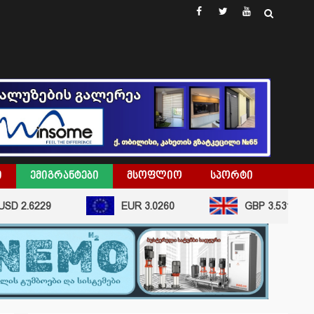
facebook
twitter
youtube
Ი
ᲔᲛᲘᲒᲠᲐᲜᲢᲔᲑᲘ
ᲛᲡᲝᲤᲚᲘᲝ
ᲡᲞᲝᲠᲢᲘ
D 2.6229
EUR 3.0260
GBP 3.5315