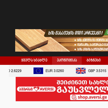
skip
to
content
ᲧᲕᲔᲚᲐ ᲡᲘᲐᲮᲚᲔ
ᲔᲙᲝᲜᲝᲛᲘᲙᲐ
ᲑᲘᲖᲜᲔᲡᲘ
USD 2.6229
EUR 3.0260
GBP 3.5315