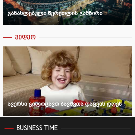
განახლებული წერეთლის გამზირი
ვიდეო
ავერსი გილოცავთ ბავშვთა დაცვის დღეს
BUSINESS TIME