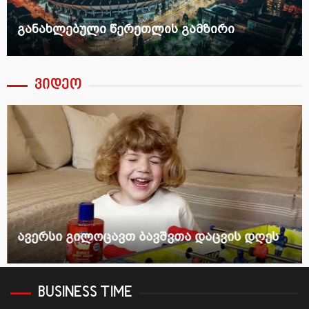
განახლებული წერეთლის გამზირი
ვიდეო
ავერსი გილოცავთ ბავშვთა დაცვის დღეს
BUSINESS TIME