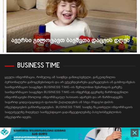
ავერსი გილოცავთ ბავშვთა დაცვის დღეს
BUSINESS TIME
ყველა ინფორმაცია, რომელიც ამ საიტზეა განთავსებული, განკუთვნილია
პერსონალური გამოყენებისთვის და არ ექვემდებარება გავრცელებას ან გახმოვანებას
საინფორმაციო სააგენტო BUSINESS TIME–ის წერილობით ნებართვის გარეშე.
საინფორმაციო სააგენტო BUSINESS TIME–ის ინტერნეტ გვერდზე წარმოდგენილი
ინფორმაციები მხოლოდ ინფორმაციულ ხასიათს ატარებს და არ წარმოადგენს
საჯაროდ ყიდვა/გაყიდვას ფასიანი ქაღალდების ან სხვა მსგავსი ტიპის
ინვესტიციების განხორციელებას. BUSINESS TIME საიტზე წაკითხული ინფორმაციის
საფუძველზე მიღებულ საინვესტიციო გადაწყვეტილებაზე პასუხისმგებლობას
ინვესტორი იღებს.
Contact email: businesstime.ge@gmail.com