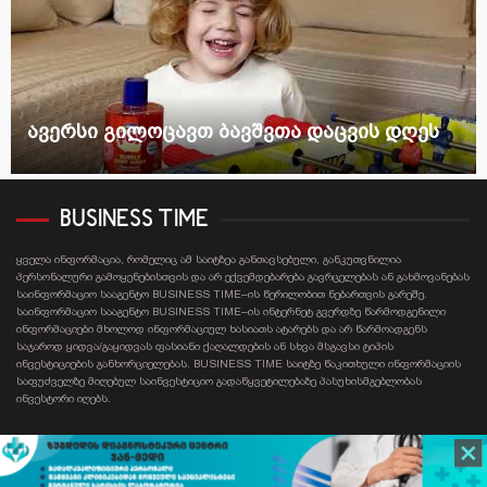
ავერსი გილოცავთ ბავშვთა დაცვის დღეს
BUSINESS TIME
ყველა ინფორმაცია, რომელიც ამ საიტზეა განთავსებული, განკუთვნილია
პერსონალური გამოყენებისთვის და არ ექვემდებარება გავრცელებას ან გახმოვანებას
საინფორმაციო სააგენტო BUSINESS TIME–ის წერილობით ნებართვის გარეშე.
საინფორმაციო სააგენტო BUSINESS TIME–ის ინტერნეტ გვერდზე წარმოდგენილი
ინფორმაციები მხოლოდ ინფორმაციულ ხასიათს ატარებს და არ წარმოადგენს
საჯაროდ ყიდვა/გაყიდვას ფასიანი ქაღალდების ან სხვა მსგავსი ტიპის
ინვესტიციების განხორციელებას. BUSINESS TIME საიტზე წაკითხული ინფორმაციის
საფუძველზე მიღებულ საინვესტიციო გადაწყვეტილებაზე პასუხისმგებლობას
ინვესტორი იღებს.
Contact email: businesstime.ge@gmail.com