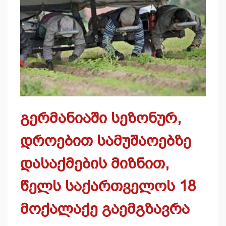
გერმანიაში სეზონურ,
დროებით სამუშაოებზე
დასაქმების მიზნით,
წელს საქართველოს 18
მოქალაქე გაემგზავრა