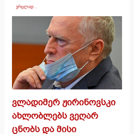
ვრცლად …
ვლადიმერ ჟირინოვსკი
ახლობლებს ვეღარ
ცნობს და მისი