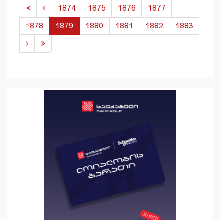
1874
1875
1876
1877
1878
1879
1880
1881
1882
1883